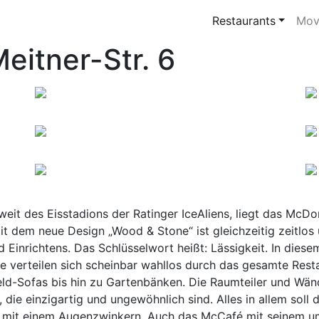
Restaurants
Mov
eitner-Str. 6
it des Eisstadions der Ratinger IceAliens, liegt das McDon
t dem neue Design „Wood & Stone“ ist gleichzeitig zeitlos 
inrichtens. Das Schlüsselwort heißt: Lässigkeit. In diesem
 verteilen sich scheinbar wahllos durch das gesamte Resta
eld-Sofas bis hin zu Gartenbänken. Die Raumteiler und Wän
ie einzigartig und ungewöhnlich sind. Alles in allem soll d
h und mit einem Augenzwinkern. Auch das McCafé mit seinem