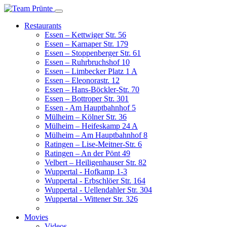
Restaurants
Essen – Kettwiger Str. 56
Essen – Karnaper Str. 179
Essen – Stoppenberger Str. 61
Essen – Ruhrbruchshof 10
Essen – Limbecker Platz 1 A
Essen – Eleonorastr. 12
Essen – Hans-Böckler-Str. 70
Essen – Bottroper Str. 301
Essen - Am Hauptbahnhof 5
Mülheim – Kölner Str. 36
Mülheim – Heifeskamp 24 A
Mülheim – Am Hauptbahnhof 8
Ratingen – Lise-Meitner-Str. 6
Ratingen – An der Pönt 49
Velbert – Heiligenhauser Str. 82
Wuppertal - Hofkamp 1-3
Wuppertal - Erbschlöer Str. 164
Wuppertal - Uellendahler Str. 304
Wuppertal - Wittener Str. 326
Movies
Videos