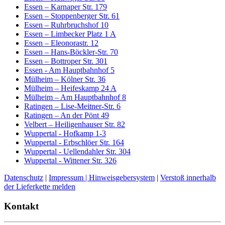
Essen – Karnaper Str. 179
Essen – Stoppenberger Str. 61
Essen – Ruhrbruchshof 10
Essen – Limbecker Platz 1 A
Essen – Eleonorastr. 12
Essen – Hans-Böckler-Str. 70
Essen – Bottroper Str. 301
Essen - Am Hauptbahnhof 5
Mülheim – Kölner Str. 36
Mülheim – Heifeskamp 24 A
Mülheim – Am Hauptbahnhof 8
Ratingen – Lise-Meitner-Str. 6
Ratingen – An der Pönt 49
Velbert – Heiligenhauser Str. 82
Wuppertal - Hofkamp 1-3
Wuppertal - Erbschlöer Str. 164
Wuppertal - Uellendahler Str. 304
Wuppertal - Wittener Str. 326
Datenschutz
|
Impressum |
Hinweisgebersystem
|
Verstoß innerhalb
der Lieferkette melden
Kontakt