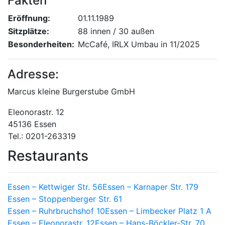
Fakten
Eröffnung:
01.11.1989
Sitzplätze:
88 innen / 30 außen
Besonderheiten:
McCafé, IRLX Umbau in 11/2025
Adresse:
Marcus kleine Burgerstube GmbH
Eleonorastr. 12
45136 Essen
Tel.: 0201-263319
Restaurants
Essen – Kettwiger Str. 56
Essen – Karnaper Str. 179
Essen – Stoppenberger Str. 61
Essen – Ruhrbruchshof 10
Essen – Limbecker Platz 1 A
Essen – Eleonorastr. 12
Essen – Hans-Böckler-Str. 70