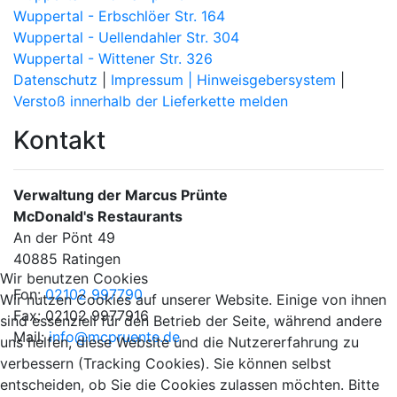
Wuppertal - Erbschlöer Str. 164
Wuppertal - Uellendahler Str. 304
Wuppertal - Wittener Str. 326
Datenschutz
|
Impressum |
Hinweisgebersystem
|
Verstoß innerhalb der Lieferkette melden
Kontakt
Verwaltung der Marcus Prünte
McDonald's Restaurants
An der Pönt 49
40885 Ratingen
Wir benutzen Cookies
Fon:
02102 997790
Wir nutzen Cookies auf unserer Website. Einige von ihnen
Fax: 02102 9977916
sind essenziell für den Betrieb der Seite, während andere
Mail:
info@mcpruente.de
uns helfen, diese Website und die Nutzererfahrung zu
verbessern (Tracking Cookies). Sie können selbst
entscheiden, ob Sie die Cookies zulassen möchten. Bitte